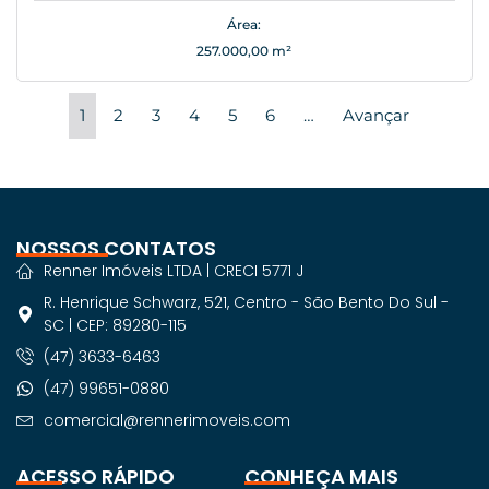
Área:
257.000,00 m²
1
2
3
4
5
6
…
Avançar
NOSSOS CONTATOS
Renner Imóveis LTDA | CRECI 5771 J
R. Henrique Schwarz, 521, Centro - São Bento Do Sul -
SC | CEP: 89280-115
(47) 3633-6463
(47) 99651-0880
comercial@rennerimoveis.com
ACESSO RÁPIDO
CONHEÇA MAIS