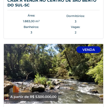
CASA À VENDA NO CENTRO DE SÃO BENTO
DO SUL-SC
Área:
Dormitórios:
1.883,00 m²
3
Banheiros:
Vagas:
3
2
VENDA
A partir de R$ 5.500.000,00