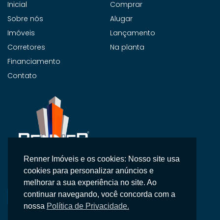
Inicial
Comprar
Sobre nós
Alugar
Imóveis
Lançamento
Corretores
Na planta
Financiamento
Contato
Renner Imóveis e os cookies: Nosso site usa
Na Renner Imobiliária, não vendemos apenas imóveis,
cookies para personalizar anúncios e
entregamos segurança, confiança e um atendimento
melhorar a sua experiência no site. Ao
personalizado.
continuar navegando, você concorda com a
nossa
Política de Privacidade.