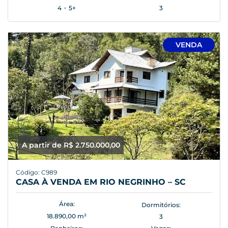
-
4
5+
3
VENDA
A partir de R$ 2.750.000,00
Código: C989
CASA À VENDA EM RIO NEGRINHO – SC
Área:
Dormitórios:
18.890,00 m²
3