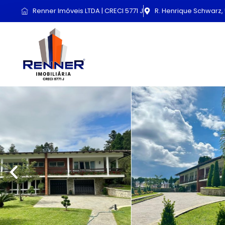
Renner Imóveis LTDA | CRECI 5771 J
R. Henrique Schwarz, 