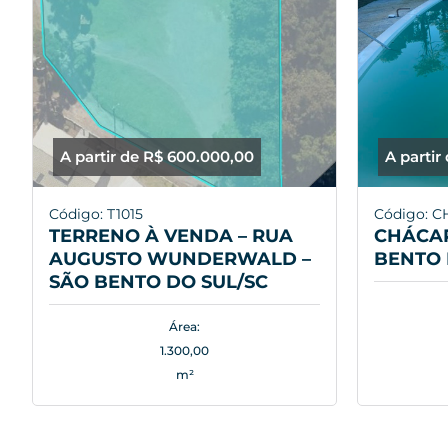
A partir de R$ 600.000,00
A partir
Código: T1015
Código: C
TERRENO À VENDA – RUA
CHÁCAR
AUGUSTO WUNDERWALD –
BENTO 
SÃO BENTO DO SUL/SC
Área:
1.300,00
m²