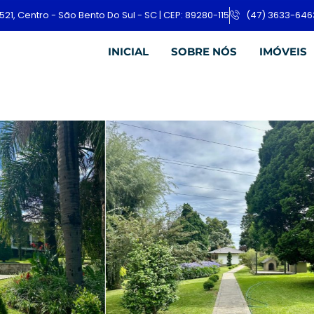
521, Centro - São Bento Do Sul - SC | CEP: 89280-115
(47) 3633-646
INICIAL
SOBRE NÓS
IMÓVEIS