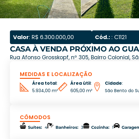
Valor
: R$ 6.300.000,00
Cód.:
: C1121
CASA À VENDA PRÓXIMO AO GUAR
Rua Afonso Grosskopf, nº 305, Bairro Colonial, S
MEDIDAS E LOCALIZAÇÃO
Área total
:
Área útil
:
Cidade
:
5.934,00 m²
605,00 m²
São Bento do Su
CÔMODOS
Suítes:
4
Banheiros:
3
Cozinha:
1
Garage