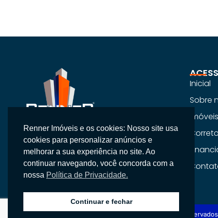
ACESS
Inicial
Sobre 
Imóvei
Renner Imóveis e os cookies: Nosso site usa
Na Renner Imobiliária, não vendemos
Corret
cookies para personalizar anúncios e
apenas imóveis, entregamos segurança,
Financ
melhorar a sua experiência no site. Ao
confiança e um atendimento
continuar navegando, você concorda com a
Contat
personalizado.
nossa
Política de Privacidade.
Continuar e fechar
Copyright © 2026 Renner Imobiliária, Todos os direitos reservados