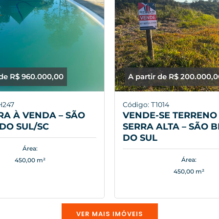
 de R$ 960.000,00
A partir de R$ 200.000,
H247
Código: T1014
A À VENDA – SÃO
VENDE-SE TERRENO 
DO SUL/SC
SERRA ALTA – SÃO 
DO SUL
Área:
Área:
450,00 m²
450,00 m²
VER MAIS IMÓVEIS