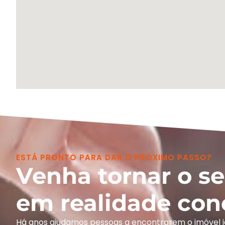
ESTÁ PRONTO PARA DAR O PRÓXIMO PASSO?
Venha tornar o s
em realidade con
Há anos ajudamos pessoas a encontrarem o imóvel 