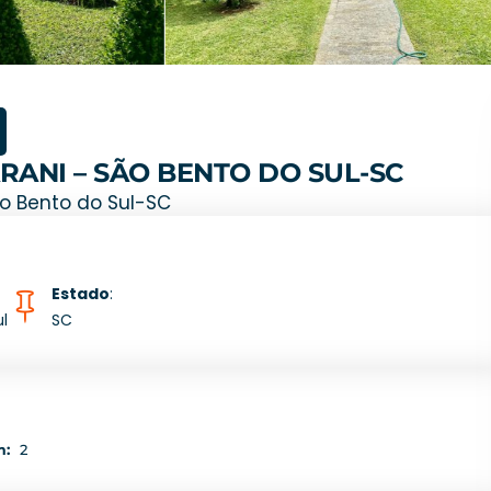
ANI – SÃO BENTO DO SUL-SC
ão Bento do Sul-SC
Estado
:
l
SC
m:
2