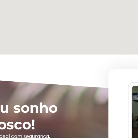
eu sonho
osco!
ideal com segurança,