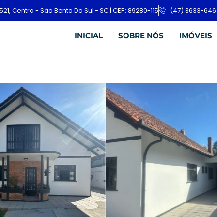
521, Centro - São Bento Do Sul - SC | CEP: 89280-115
(47) 3633-646
INICIAL
SOBRE NÓS
IMÓVEIS