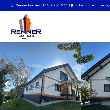
Renner Imóveis LTDA | CRECI 5771 J
R. Henrique Schwarz, 