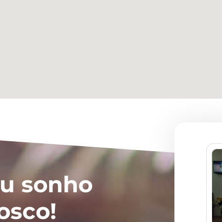
eu sonho
osco!