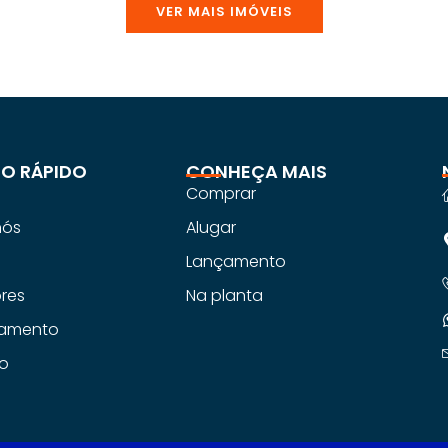
VER MAIS IMÓVEIS
O RÁPIDO
CONHEÇA MAIS
Comprar
nós
Alugar
s
Lançamento
ores
Na planta
iamento
o