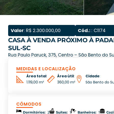
Valor
: R$ 2.300.000,00
Cód.:
: C1174
CASA À VENDA PRÓXIMO À PADA
SUL-SC
Rua Paulo Paruck, 375, Centro – São Bento do Su
MEDIDAS E LOCALIZAÇÃO
Área total
:
Área útil
:
Cidade
:
1.119,00 m²
360,00 m²
São Bento do Su
CÔMODOS
Dormitórios:
2
Suítes:
1
Banheiros:
1
Cozi