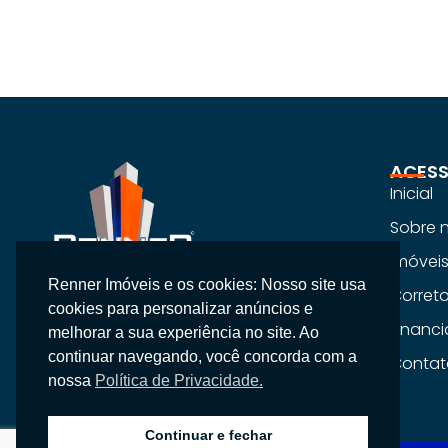
ACESS
Inicial
Sobre 
Imóvei
Renner Imóveis e os cookies: Nosso site usa
Na Renner Imobiliária, não vendemos
Corret
cookies para personalizar anúncios e
apenas imóveis, entregamos segurança,
Financ
melhorar a sua experiência no site. Ao
confiança e um atendimento
continuar navegando, você concorda com a
Contat
personalizado.
nossa
Política de Privacidade.
Continuar e fechar