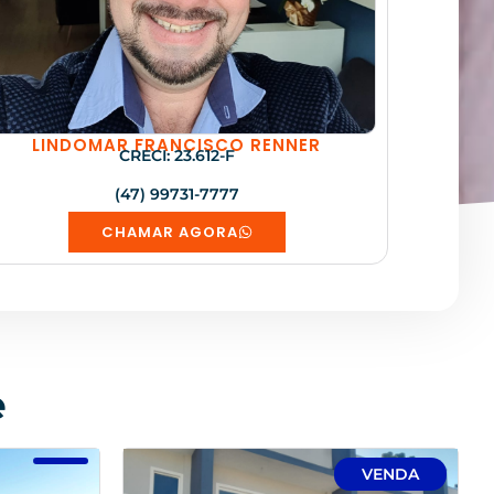
LINDOMAR FRANCISCO RENNER
CRECI: 23.612-F
(47) 99731-7777
CHAMAR AGORA
e
VENDA