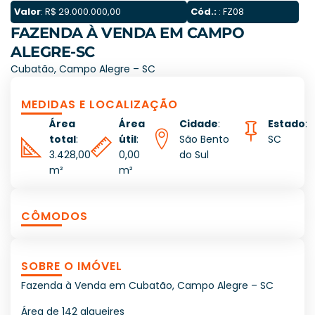
Valor
: R$ 29.000.000,00
Cód.:
: FZ08
FAZENDA À VENDA EM CAMPO
ALEGRE-SC
Cubatão, Campo Alegre – SC
MEDIDAS E LOCALIZAÇÃO
Área
Área
Cidade
:
Estado
:
total
:
útil
:
São Bento
SC
3.428,00
0,00
do Sul
m²
m²
CÔMODOS
SOBRE O IMÓVEL
Fazenda à Venda em Cubatão, Campo Alegre – SC
Área de 142 alqueires