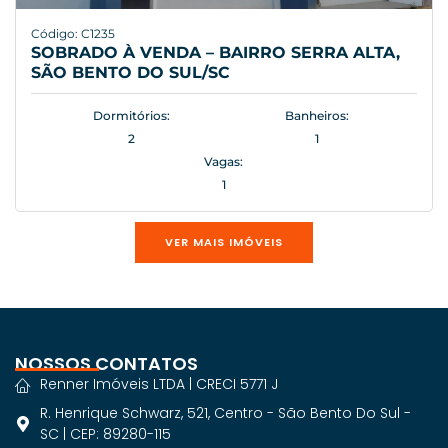
Código: C1235
SOBRADO À VENDA – BAIRRO SERRA ALTA,
SÃO BENTO DO SUL/SC
Dormitórios:
Banheiros:
2
1
Vagas:
1
VER MAIS IMÓVEIS
NOSSOS CONTATOS
Renner Imóveis LTDA | CRECI 5771 J
R. Henrique Schwarz, 521, Centro - São Bento Do Sul -
SC | CEP: 89280-115