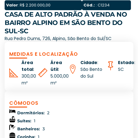
Valor
: R$ 2.200.000,00
Cód.:
: C1234
CASA DE ALTO PADRÃO À VENDA NO
BAIRRO ALPINO EM SÃO BENTO DO
SUL-SC
Rua Pedro Dums, 726, Alpino, São Bento do Sul/SC
MEDIDAS E LOCALIZAÇÃO
Área
Área
Cidade
:
Estado
:
total
:
útil
:
São Bento
SC
300,00
5.000,00
do Sul
m²
m²
CÔMODOS
Dormitórios:
2
Suítes:
1
Banheiros:
3
Cozinha:
1