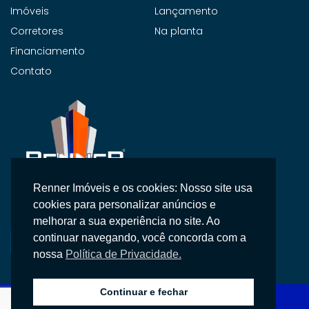
Imóveis
Lançamento
Corretores
Na planta
Financiamento
Contato
Renner Imóveis e os cookies: Nosso site usa
Na Renner Imobiliária, não vendemos apenas imóveis,
cookies para personalizar anúncios e
entregamos segurança, confiança e um atendimento
melhorar a sua experiência no site. Ao
personalizado.
continuar navegando, você concorda com a
nossa
Política de Privacidade.
Continuar e fechar
Copyright © 2026 Renner Imobiliária, Todos os direitos reservados.