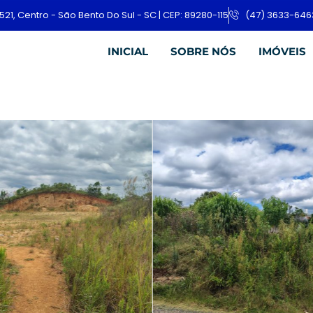
521, Centro - São Bento Do Sul - SC | CEP: 89280-115
(47) 3633-646
INICIAL
SOBRE NÓS
IMÓVEIS