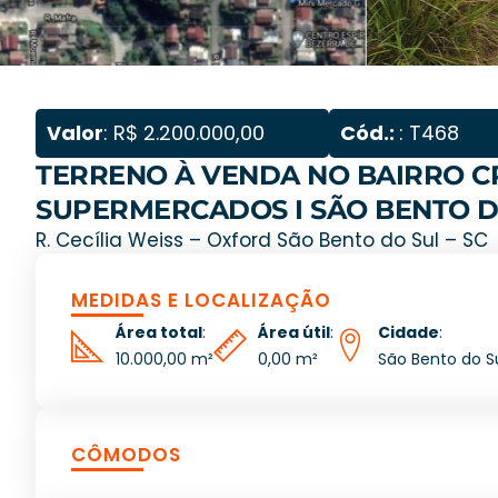
Valor
: R$ 2.200.000,00
Cód.:
: T468
TERRENO À VENDA NO BAIRRO C
SUPERMERCADOS I SÃO BENTO D
R. Cecília Weiss – Oxford São Bento do Sul – SC
MEDIDAS E LOCALIZAÇÃO
Área total
:
Área útil
:
Cidade
:
10.000,00 m²
0,00 m²
São Bento do S
CÔMODOS