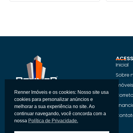
ACESS
Inicial
Sobre 
Imóvei
Renner Imóveis e os cookies: Nosso site usa
Na Renner Imobiliária, não vendemos
Corret
cookies para personalizar anúncios e
apenas imóveis, entregamos segurança,
Financ
melhorar a sua experiência no site. Ao
confiança e um atendimento
continuar navegando, você concorda com a
Contat
personalizado.
nossa
Política de Privacidade.