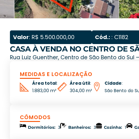
Valor
: R$ 5.500.000,00
Cód.:
: C1182
CASA À VENDA NO CENTRO DE SÃ
Rua Luiz Guenther, Centro de São Bento do Sul 
MEDIDAS E LOCALIZAÇÃO
Área total
:
Área útil
:
Cidade
:
1.883,00 m²
304,00 m²
São Bento do Su
CÔMODOS
Dormitórios:
3
Banheiros:
3
Cozinha:
1
G