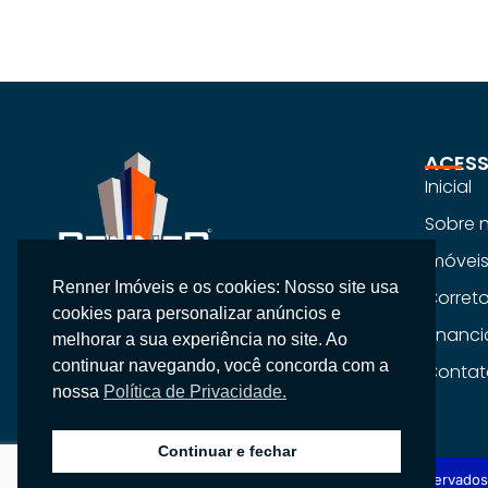
ACESS
Inicial
Sobre 
Imóvei
Renner Imóveis e os cookies: Nosso site usa
Na Renner Imobiliária, não vendemos
Corret
cookies para personalizar anúncios e
apenas imóveis, entregamos segurança,
Financ
melhorar a sua experiência no site. Ao
confiança e um atendimento
continuar navegando, você concorda com a
Contat
personalizado.
nossa
Política de Privacidade.
Continuar e fechar
Copyright © 2026 Renner Imobiliária, Todos os direitos reservados