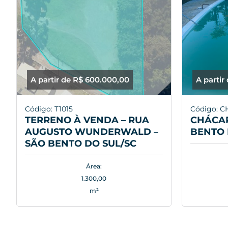
A partir de R$ 600.000,00
A partir
Código: T1015
Código: C
TERRENO À VENDA – RUA
CHÁCAR
AUGUSTO WUNDERWALD –
BENTO 
SÃO BENTO DO SUL/SC
Área:
1.300,00
m²