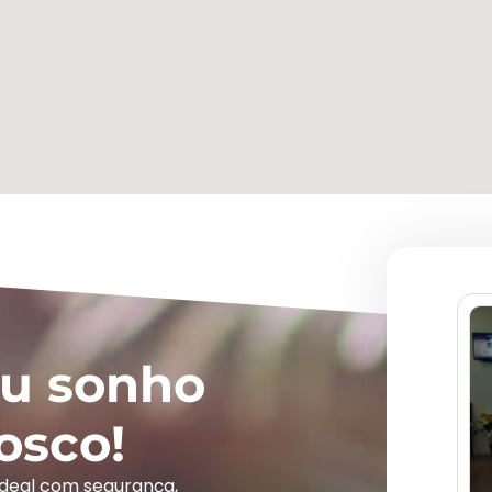
eu sonho
osco!
ideal com segurança,