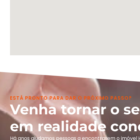
ESTÁ PRONTO PARA DAR O PRÓXIMO PASSO?
Venha tornar o s
em realidade con
Há anos ajudamos pessoas a encontrarem o imóvel 