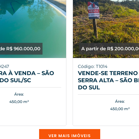
 de R$ 960.000,00
A partir de R$ 200.000,
H247
Código: T1014
A À VENDA – SÃO
VENDE-SE TERRENO 
DO SUL/SC
SERRA ALTA – SÃO 
DO SUL
Área:
Área:
450,00 m²
450,00 m²
VER MAIS IMÓVEIS