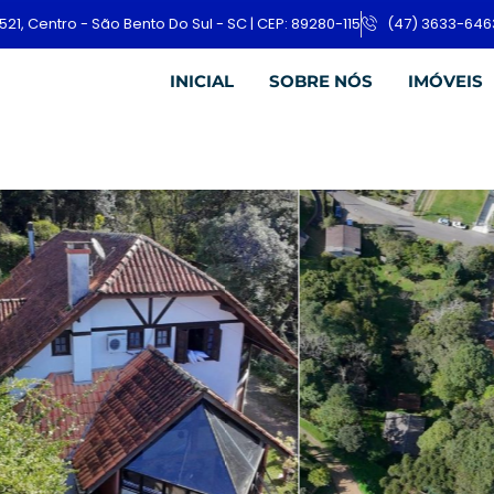
521, Centro - São Bento Do Sul - SC | CEP: 89280-115
(47) 3633-646
INICIAL
SOBRE NÓS
IMÓVEIS