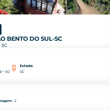
O BENTO DO SUL-SC
– SC
Estado
:
l - SC
SC
aragem:
2