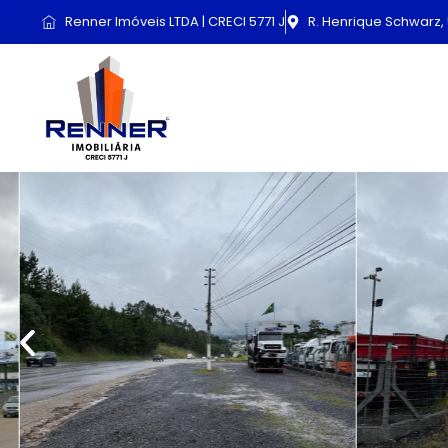
Renner Imóveis LTDA | CRECI 5771 J
R. Henrique Schwarz, 