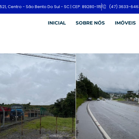
521, Centro - São Bento Do Sul - SC | CEP: 89280-115
(47) 3633-646
INICIAL
SOBRE NÓS
IMÓVEIS