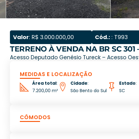
Valor
: R$ 3.000.000,00
Cód.:
: T993
TERRENO À VENDA NA BR SC 301 
Acesso Deputado Genésio Tureck – Acesso Oeste
MEDIDAS E LOCALIZAÇÃO
Área total
:
Cidade
:
Estado
:
7.200,00 m²
São Bento do Sul
SC
CÔMODOS