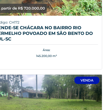
 partir de R$ 720.000,00
digo: CH172
ENDE-SE CHÁCARA NO BAIRRO RIO
ERMELHO POVOADO EM SÃO BENTO DO
UL-SC
Área:
145.200,00 m²
VENDA