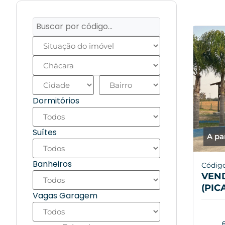
Dormitórios
Suítes
A pa
Banheiros
Códig
VEN
(PIC
Vagas Garagem