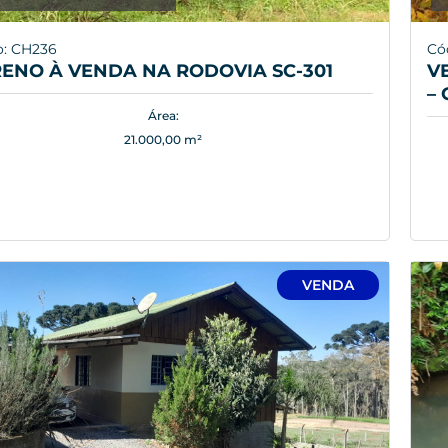
o: CH236
Có
ENO À VENDA NA RODOVIA SC-301
V
–
Área:
21.000,00 m²
VENDA