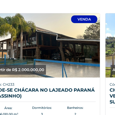
VENDA
rtir de R$ 2.000.000,00
A
o: CH233
Có
DE-SE CHÁCARA NO LAJEADO PARANÁ
C
ASSINHO)
V
S
Dormitórios:
Banheiros:
Área:
66.010,00 m²
3
2