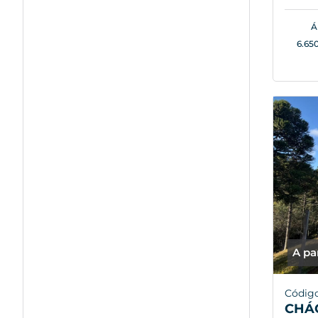
Á
6.65
A pa
Códig
CHÁ