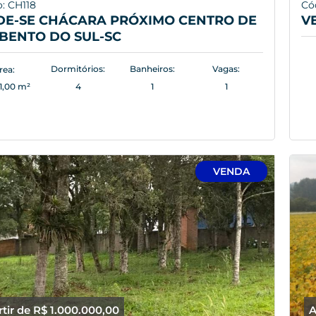
: CH118
Có
DE-SE CHÁCARA PRÓXIMO CENTRO DE
V
BENTO DO SUL-SC
Dormitórios:
Banheiros:
Vagas:
rea:
1,00 m²
4
1
1
VENDA
rtir de R$ 1.000.000,00
A