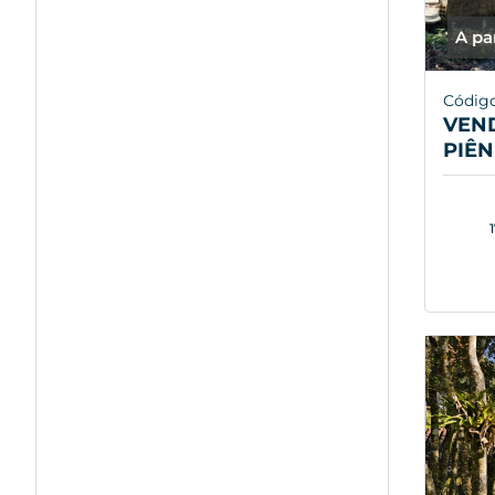
A pa
Códig
VEND
PIÊN