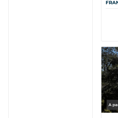
FRAN
A pa