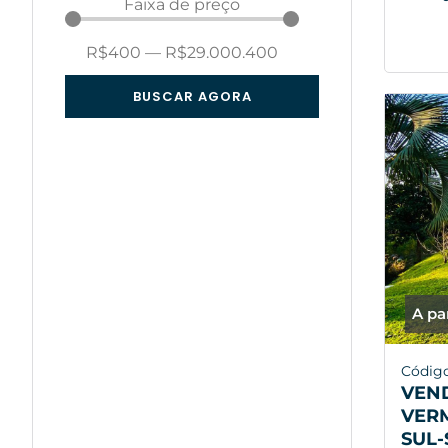
Faixa de preço
R$
400
—
R$
29.000.400
BUSCAR AGORA
A pa
Códig
VEND
VER
SUL-