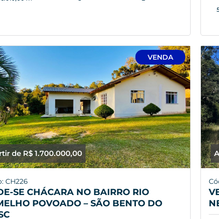
VENDA
rtir de R$ 1.700.000,00
A
o: CH226
Có
E-SE CHÁCARA NO BAIRRO RIO
V
MELHO POVOADO – SÃO BENTO DO
N
SC