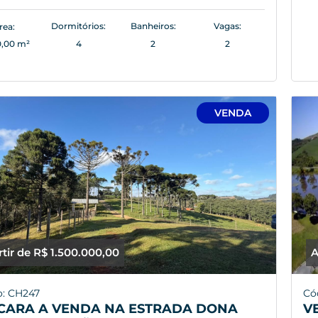
Dormitórios:
Banheiros:
Vagas:
rea:
0,00 m²
4
2
2
VENDA
rtir de R$ 1.500.000,00
A
o: CH247
Có
CARA A VENDA NA ESTRADA DONA
V