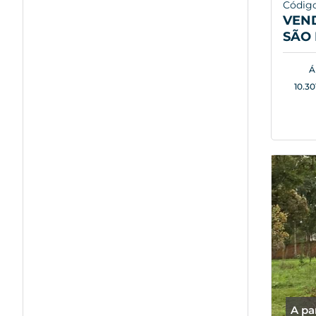
Código
VEN
SÃO 
Á
10.30
A pa