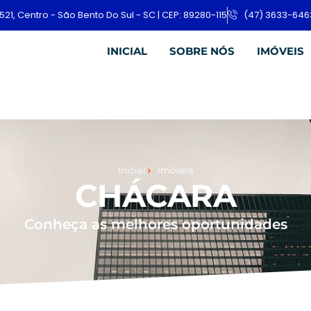
521, Centro - São Bento Do Sul - SC | CEP: 89280-115
(47) 3633-646
INICIAL
SOBRE NÓS
IMÓVEIS
Inicial
Imóveis
CHÁCARA
Conheça as melhores oportunidades