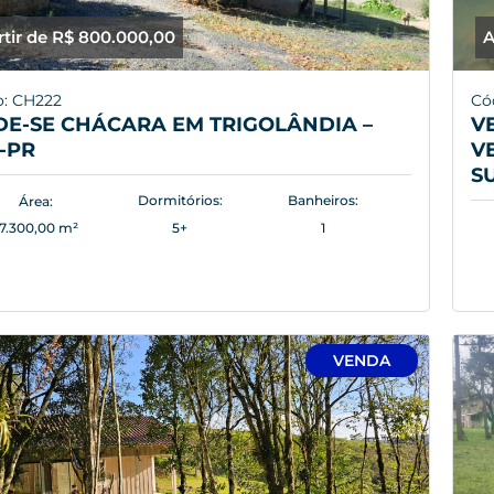
rtir de R$ 800.000,00
A
o: CH222
Có
E-SE CHÁCARA EM TRIGOLÂNDIA –
V
-PR
V
S
Dormitórios:
Banheiros:
Área:
17.300,00 m²
5+
1
VENDA