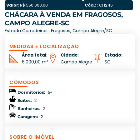
Valor
: R$ 550.000,00
Cód.:
: CH246
CHÁCARA À VENDA EM FRAGOSOS,
CAMPO ALEGRE-SC
Estrada Corredeiras , Fragosos, Campo Alegre/SC
MEDIDAS E LOCALIZAÇÃO
Área total
:
Cidade
:
Estado
:
6.000,00 m²
Campo Alegre
SC
CÔMODOS
Dormitórios:
5+
Suítes:
2
Banheiros:
2
Garagem:
2
SOBRE O IMÓVEL