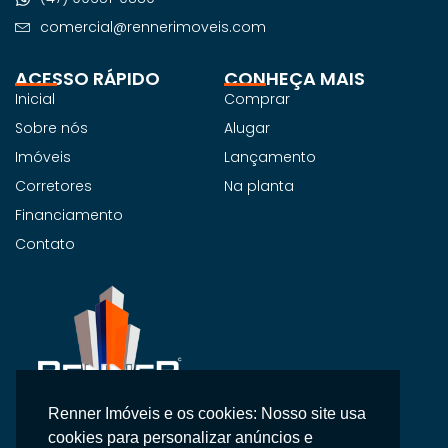
comercial@rennerimoveis.com
ACESSO RÁPIDO
CONHEÇA MAIS
Inicial
Comprar
Sobre nós
Alugar
Imóveis
Lançamento
Corretores
Na planta
Financiamento
Contato
Renner Imóveis e os cookies: Nosso site usa
Na Renner Imobiliária, não vendemos apenas imóveis,
cookies para personalizar anúncios e
entregamos segurança, confiança e um atendimento