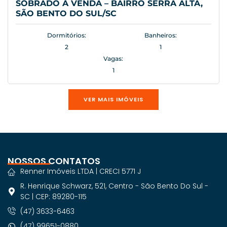
SOBRADO À VENDA – BAIRRO SERRA ALTA,
SÃO BENTO DO SUL/SC
Dormitórios:
Banheiros:
2
1
Vagas:
1
VER MAIS IMÓVEIS
NOSSOS CONTATOS
Renner Imóveis LTDA | CRECI 5771 J
R. Henrique Schwarz, 521, Centro - São Bento Do Sul -
SC | CEP: 89280-115
(47) 3633-6463
(47) 99651-0880