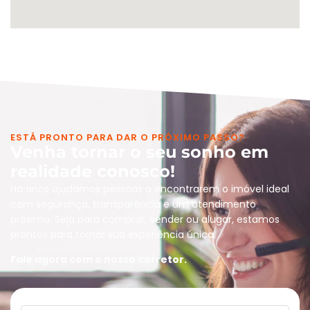
ESTÁ PRONTO PARA DAR O PRÓXIMO PASSO?
Venha tornar o seu sonho em
realidade conosco!
Há anos ajudamos pessoas a encontrarem o imóvel ideal
com segurança, transparência e um atendimento
próximo. Seja para comprar, vender ou alugar, estamos
prontos para tornar sua experiência única.
Fale agora com o nosso corretor.