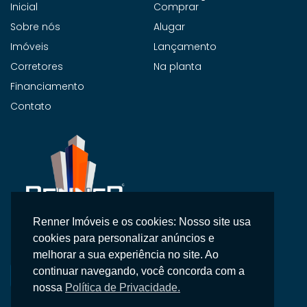
Inicial
Comprar
Sobre nós
Alugar
Imóveis
Lançamento
Corretores
Na planta
Financiamento
Contato
Renner Imóveis e os cookies: Nosso site usa
Na Renner Imobiliária, não vendemos apenas imóveis,
cookies para personalizar anúncios e
entregamos segurança, confiança e um atendimento
melhorar a sua experiência no site. Ao
personalizado.
continuar navegando, você concorda com a
nossa
Política de Privacidade.