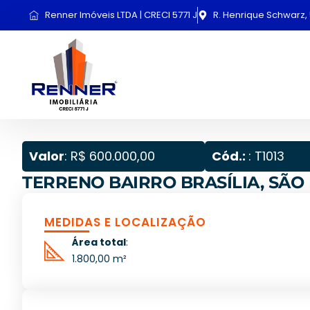
Renner Imóveis LTDA | CRECI 5771 J
R. Henrique Schwarz, 
Valor
: R$ 600.000,00
Cód.:
: T1013
TERRENO BAIRRO BRASÍLIA, SÃO
MEDIDAS E LOCALIZAÇÃO
Área total
:
1.800,00 m²