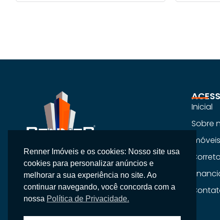
ACESS
Inicial
Sobre 
Imóvei
Renner Imóveis e os cookies: Nosso site usa
Na Renner Imobiliária, não vendemos
Corret
cookies para personalizar anúncios e
apenas imóveis, entregamos segurança,
Financ
melhorar a sua experiência no site. Ao
confiança e um atendimento
continuar navegando, você concorda com a
Contat
personalizado.
nossa
Política de Privacidade.