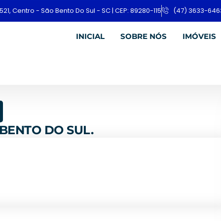
521, Centro - São Bento Do Sul - SC | CEP: 89280-115
(47) 3633-646
INICIAL
SOBRE NÓS
IMÓVEIS
 BENTO DO SUL.