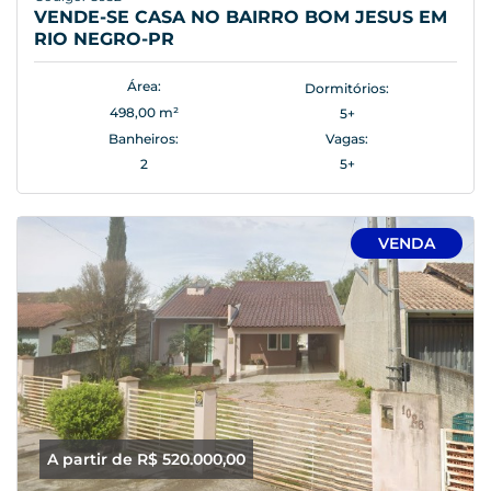
VENDE-SE CASA NO BAIRRO BOM JESUS EM
RIO NEGRO-PR
Área:
Dormitórios:
498,00 m²
5+
Banheiros:
Vagas:
2
5+
VENDA
A partir de R$ 520.000,00