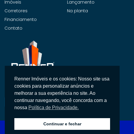
Imóveis
Lançamento
Corretores
Na planta
Financiamento
Contato
Renner Imóveis e os cookies: Nosso site usa
Na Renner Imobiliária, não vendemos apenas imóveis,
cookies para personalizar anúncios e
entregamos segurança, confiança e um atendimento
melhorar a sua experiência no site. Ao
personalizado.
continuar navegando, você concorda com a
nossa
Política de Privacidade.
Continuar e fechar
Copyright © 2026 Renner Imobiliária, Todos os direitos reservados.