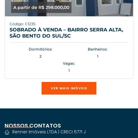
A partir de R$ 298.000,00
Código: C1235
SOBRADO À VENDA – BAIRRO SERRA ALTA,
SÃO BENTO DO SUL/SC
Dormitórios:
Banheiros:
2
1
Vagas:
1
VER MAIS IMÓVEIS
NOSSOS CONTATOS
Renner Imóveis LTDA | CRECI 5771 J