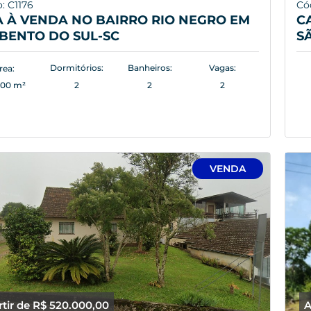
: C1176
Có
 À VENDA NO BAIRRO RIO NEGRO EM
C
BENTO DO SUL-SC
S
Dormitórios:
Banheiros:
Vagas:
rea:
,00 m²
2
2
2
VENDA
rtir de R$ 520.000,00
A