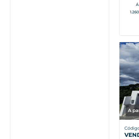
Á
1.26
A pa
Código
VEN