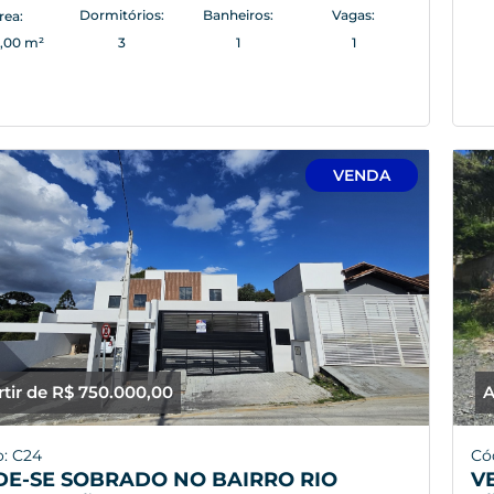
Dormitórios:
Banheiros:
Vagas:
rea:
0,00 m²
3
1
1
VENDA
rtir de R$ 750.000,00
A
: C24
Có
DE-SE SOBRADO NO BAIRRO RIO
V