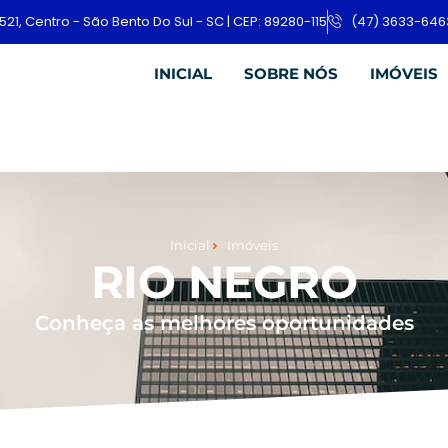
521, Centro - São Bento Do Sul - SC | CEP: 89280-115
(47) 3633-646
INICIAL
SOBRE NÓS
IMÓVEIS
Inicial
Imóveis
RIO NEGRO
Conheça as melhores oportunidades