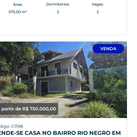
Dormitórios:
Vagas:
Área:
575,00 m²
2
2
VENDA
 partir de R$ 750.000,00
digo: C1198
ENDE-SE CASA NO BAIRRO RIO NEGRO EM