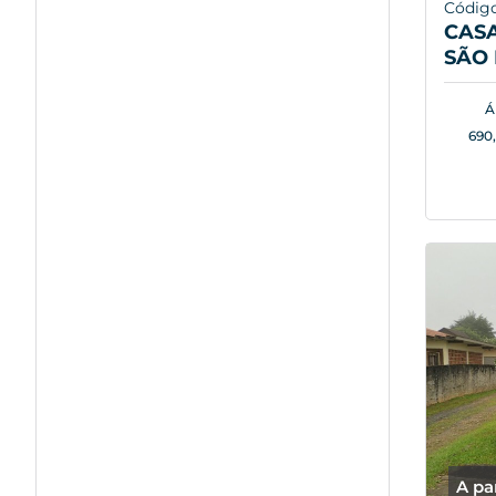
Código
CASA
SÃO 
Á
690
A pa