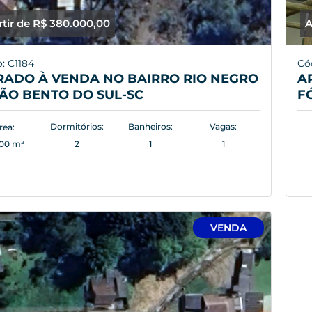
rtir de R$ 380.000,00
A
: C1184
Có
RADO À VENDA NO BAIRRO RIO NEGRO
A
ÃO BENTO DO SUL-SC
F
Dormitórios:
Banheiros:
Vagas:
rea:
,00 m²
2
1
1
VENDA