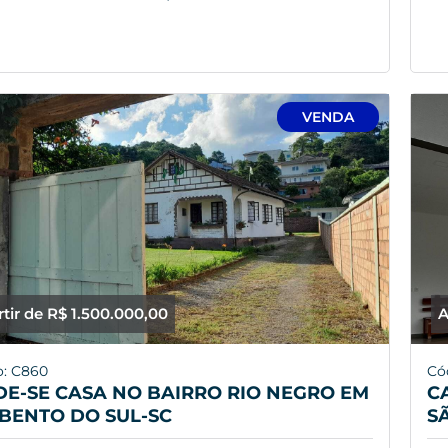
VENDA
rtir de R$ 1.500.000,00
A
o: C860
Có
E-SE CASA NO BAIRRO RIO NEGRO EM
C
BENTO DO SUL-SC
S