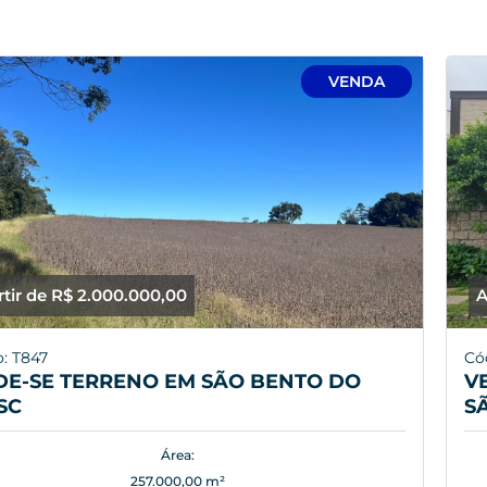
VENDA
rtir de R$ 2.000.000,00
A
: T847
Có
DE-SE TERRENO EM SÃO BENTO DO
V
SC
S
Área:
257.000,00 m²