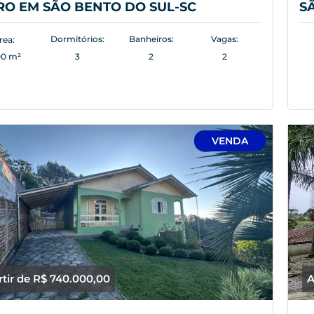
O EM SÃO BENTO DO SUL-SC
S
Dormitórios:
Banheiros:
Vagas:
rea:
00 m²
3
2
2
VENDA
rtir de R$ 740.000,00
A