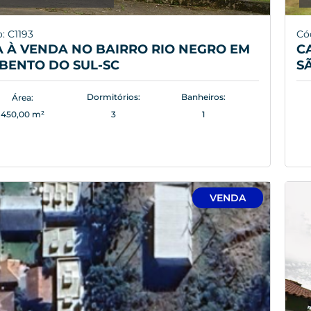
: C1193
Cód
 À VENDA NO BAIRRO RIO NEGRO EM
C
BENTO DO SUL-SC
S
Dormitórios:
Banheiros:
Área:
450,00 m²
3
1
VENDA