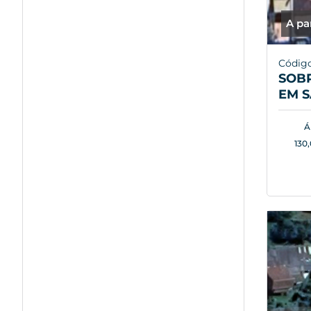
A pa
Código
SOB
EM S
Á
130