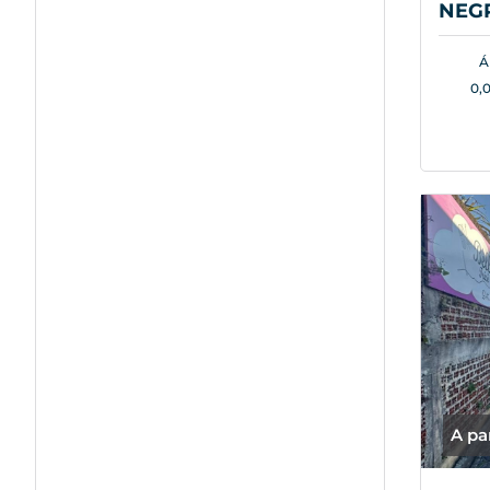
NEGR
Á
0,
A pa