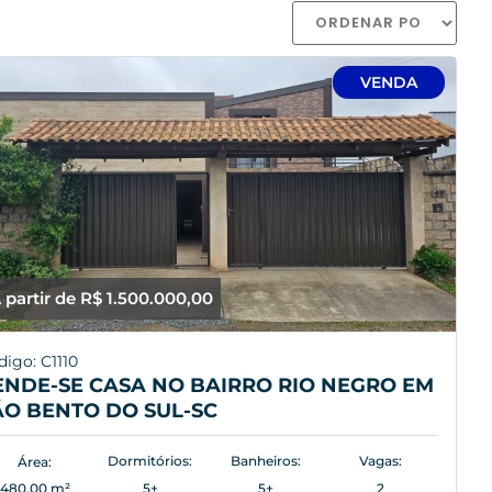
VENDA
 partir de R$ 1.500.000,00
digo: C1110
ENDE-SE CASA NO BAIRRO RIO NEGRO EM
ÃO BENTO DO SUL-SC
Dormitórios:
Banheiros:
Vagas:
Área:
480,00 m²
5+
5+
2