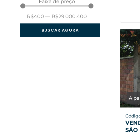
Faixa de preço
R$
400
—
R$
29.000.400
BUSCAR AGORA
A pa
Códig
VEND
SÃO 