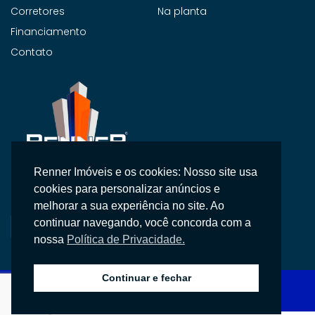
Corretores
Na planta
Financiamento
Contato
Renner Imóveis e os cookies: Nosso site usa
Na Renner Imobiliária, não vendemos apenas imóveis,
cookies para personalizar anúncios e
entregamos segurança, confiança e um atendimento
melhorar a sua experiência no site. Ao
personalizado.
continuar navegando, você concorda com a
nossa
Política de Privacidade.
Continuar e fechar
Copyright © 2026 Renner Imobiliária, Todos os direitos reservados.