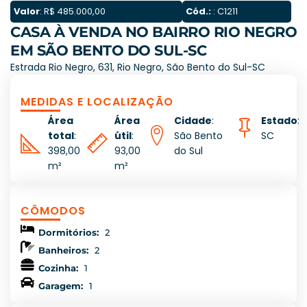
Valor
: R$ 485.000,00
Cód.:
: C1211
CASA À VENDA NO BAIRRO RIO NEGRO
EM SÃO BENTO DO SUL-SC
Estrada Rio Negro, 631, Rio Negro, São Bento do Sul-SC
MEDIDAS E LOCALIZAÇÃO
Área
Área
Cidade
:
Estado
:
total
:
útil
:
São Bento
SC
398,00
93,00
do Sul
m²
m²
CÔMODOS
Dormitórios:
2
Banheiros:
2
Cozinha:
1
Garagem:
1