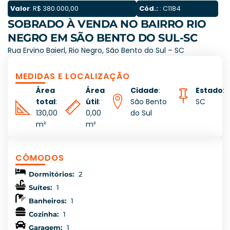
Valor
: R$ 380.000,00
Cód.:
: C1184
SOBRADO À VENDA NO BAIRRO RIO
NEGRO EM SÃO BENTO DO SUL-SC
Rua Ervino Baierl, Rio Negro, São Bento do Sul – SC
MEDIDAS E LOCALIZAÇÃO
Área
Área
Cidade
:
Estado
:
total
:
útil
:
São Bento
SC
130,00
0,00
do Sul
m²
m²
CÔMODOS
Dormitórios:
2
Suítes:
1
Banheiros:
1
Cozinha:
1
Garagem:
1