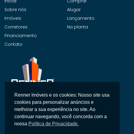
Inicial
Comprar
Sobre nós
Alugar
Imóveis
Lançamento
Corretores
Na planta
Financiamento
Contato
Renner Imóveis e os cookies: Nosso site usa
Na Renner Imobiliária, não vendemos apenas imóveis,
cookies para personalizar anúncios e
entregamos segurança, confiança e um atendimento
melhorar a sua experiência no site. Ao
personalizado.
continuar navegando, você concorda com a
nossa
Política de Privacidade.