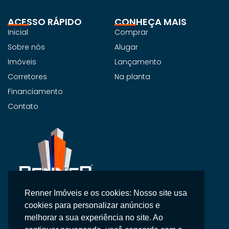
ACESSO RÁPIDO
CONHEÇA MAIS
Inicial
Comprar
Sobre nós
Alugar
Imóveis
Lançamento
Corretores
Na planta
Financiamento
Contato
Renner Imóveis e os cookies: Nosso site usa
Na Renner Imobiliária, não vendemos apenas imóveis,
cookies para personalizar anúncios e
entregamos segurança, confiança e um atendimento
melhorar a sua experiência no site. Ao
personalizado.