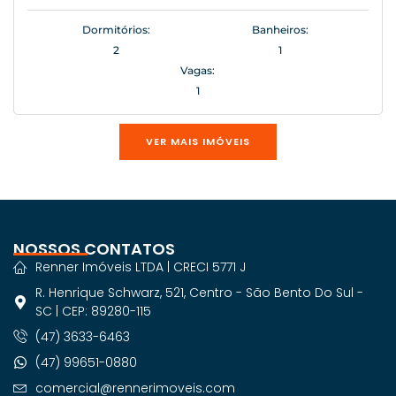
Dormitórios:
Banheiros:
2
1
Vagas:
1
VER MAIS IMÓVEIS
NOSSOS CONTATOS
Renner Imóveis LTDA | CRECI 5771 J
R. Henrique Schwarz, 521, Centro - São Bento Do Sul -
SC | CEP: 89280-115
(47) 3633-6463
(47) 99651-0880
comercial@rennerimoveis.com