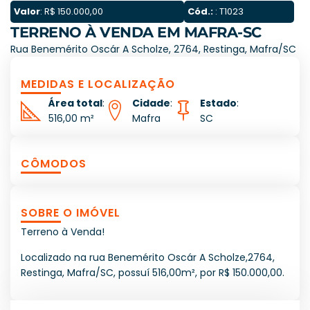
Valor
: R$ 150.000,00
Cód.:
: T1023
TERRENO À VENDA EM MAFRA-SC
Rua Benemérito Oscár A Scholze, 2764, Restinga, Mafra/SC
MEDIDAS E LOCALIZAÇÃO
Área total
:
Cidade
:
Estado
:
516,00 m²
Mafra
SC
CÔMODOS
SOBRE O IMÓVEL
Terreno à Venda!
Localizado na rua Benemérito Oscár A Scholze,2764,
Restinga, Mafra/SC, possuí 516,00m², por R$ 150.000,00.