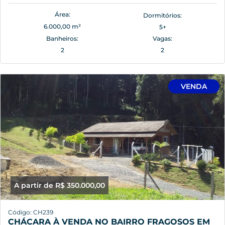
Área:
Dormitórios:
6.000,00 m²
5+
Banheiros:
Vagas:
2
2
VENDA
A partir de R$ 350.000,00
Código: CH239
CHÁCARA À VENDA NO BAIRRO FRAGOSOS EM