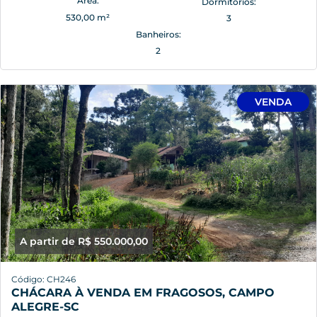
Área:
Dormitórios:
530,00 m²
3
Banheiros:
2
VENDA
A partir de R$ 550.000,00
Código: CH246
CHÁCARA À VENDA EM FRAGOSOS, CAMPO
ALEGRE-SC