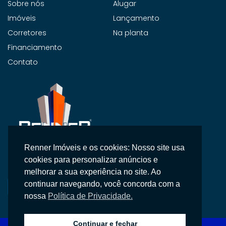
Sobre nós
Alugar
Imóveis
Lançamento
Corretores
Na planta
Financiamento
Contato
Renner Imóveis e os cookies: Nosso site usa
Na Renner Imobiliária, não vendemos apenas imóveis,
cookies para personalizar anúncios e
entregamos segurança, confiança e um atendimento
melhorar a sua experiência no site. Ao
personalizado.
continuar navegando, você concorda com a
nossa
Política de Privacidade.
Continuar e fechar