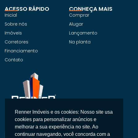
ACESSO RÁPIDO
CONHEÇA MAIS
Inicial
Comprar
Sobre nós
Alugar
Imóveis
Lançamento
Corretores
Na planta
Financiamento
Contato
Renner Imóveis e os cookies: Nosso site usa
Na Renner Imobiliária, não vendemos apenas imóveis,
cookies para personalizar anúncios e
entregamos segurança, confiança e um atendimento
melhorar a sua experiência no site. Ao
personalizado.
continuar navegando, você concorda com a