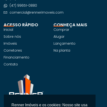
(47) 99651-0880
comercial@rennerimoveis.com
ACESSO RÁPIDO
CONHEÇA MAIS
Inicial
Comprar
Sobre nós
Alugar
Imóveis
Lançamento
Corretores
Na planta
Financiamento
Contato
Renner Imóveis e os cookies: Nosso site usa
Na Renner Imobiliária, não vendemos apenas imóveis,