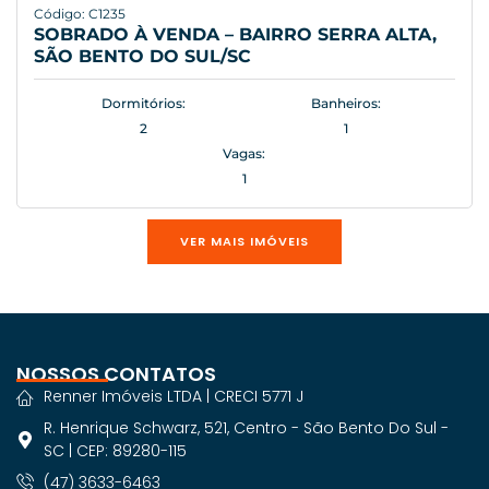
Código: C1235
SOBRADO À VENDA – BAIRRO SERRA ALTA,
SÃO BENTO DO SUL/SC
Dormitórios:
Banheiros:
2
1
Vagas:
1
VER MAIS IMÓVEIS
NOSSOS CONTATOS
Renner Imóveis LTDA | CRECI 5771 J
R. Henrique Schwarz, 521, Centro - São Bento Do Sul -
SC | CEP: 89280-115
(47) 3633-6463