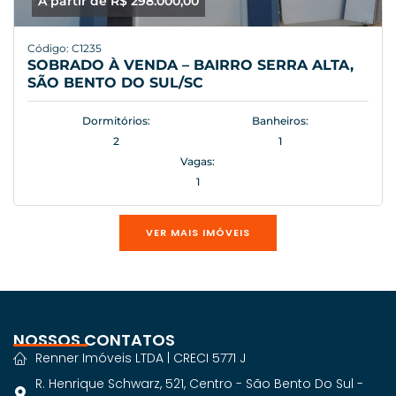
A partir de R$ 298.000,00
Código: C1235
SOBRADO À VENDA – BAIRRO SERRA ALTA,
SÃO BENTO DO SUL/SC
Dormitórios:
Banheiros:
2
1
Vagas:
1
VER MAIS IMÓVEIS
NOSSOS CONTATOS
Renner Imóveis LTDA | CRECI 5771 J
R. Henrique Schwarz, 521, Centro - São Bento Do Sul -