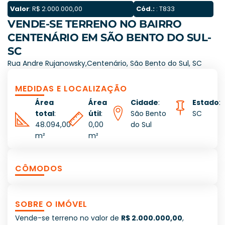
Valor
: R$ 2.000.000,00
Cód.:
: T833
VENDE-SE TERRENO NO BAIRRO
CENTENÁRIO EM SÃO BENTO DO SUL-
SC
Rua Andre Rujanowsky,Centenário, São Bento do Sul, SC
MEDIDAS E LOCALIZAÇÃO
Área
Área
Cidade
:
Estado
:
total
:
útil
:
São Bento
SC
48.094,00
0,00
do Sul
m²
m²
CÔMODOS
SOBRE O IMÓVEL
Vende-se terreno no valor de
R$ 2.000.000,00
,