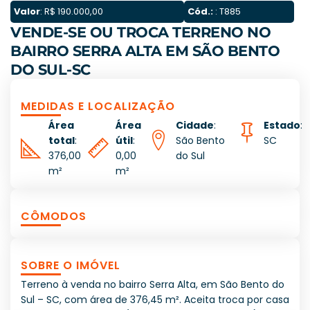
Valor
: R$ 190.000,00
Cód.:
: T885
VENDE-SE OU TROCA TERRENO NO
BAIRRO SERRA ALTA EM SÃO BENTO
DO SUL-SC
MEDIDAS E LOCALIZAÇÃO
Área
Área
Cidade
:
Estado
:
total
:
útil
:
São Bento
SC
376,00
0,00
do Sul
m²
m²
CÔMODOS
SOBRE O IMÓVEL
Terreno à venda no bairro Serra Alta, em São Bento do
Sul – SC, com área de 376,45 m². Aceita troca por casa