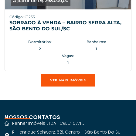
A partir de R$ 298.000,00
Código: C1235
SOBRADO À VENDA – BAIRRO SERRA ALTA,
SÃO BENTO DO SUL/SC
Dormitórios:
Banheiros:
2
1
Vagas:
1
VER MAIS IMÓVEIS
NOSSOS CONTATOS
Renner Imóveis LTDA | CRECI 5771 J
R. Henrique Schwarz, 521, Centro - São Bento Do Sul -