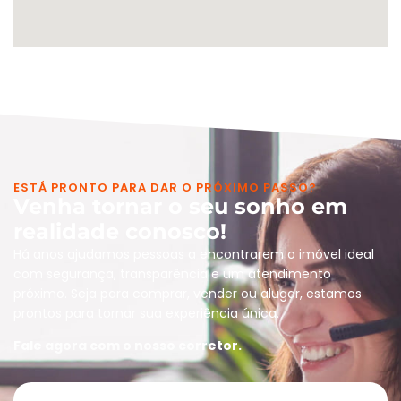
ESTÁ PRONTO PARA DAR O PRÓXIMO PASSO?
Venha tornar o seu sonho em
realidade conosco!
Há anos ajudamos pessoas a encontrarem o imóvel ideal
com segurança, transparência e um atendimento
próximo. Seja para comprar, vender ou alugar, estamos
prontos para tornar sua experiência única.
Fale agora com o nosso corretor.