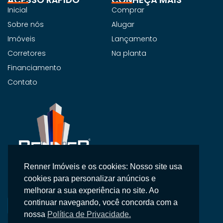
Inicial
Comprar
Sobre nós
Alugar
Imóveis
Lançamento
Corretores
Na planta
Financiamento
Contato
Renner Imóveis e os cookies: Nosso site usa
Na Renner Imobiliária, não vendemos apenas imóveis,
cookies para personalizar anúncios e
entregamos segurança, confiança e um atendimento
melhorar a sua experiência no site. Ao
personalizado.
continuar navegando, você concorda com a
nossa
Política de Privacidade.