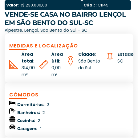
Valor
: R$ 230.000,00
Cód.:
: C1145
VENDE-SE CASA NO BAIRRO LENÇOL
EM SÃO BENTO DO SUL-SC
Alpestre, Lençol, São Bento do Sul – SC
MEDIDAS E LOCALIZAÇÃO
Área
Área
Cidade
:
Estado
:
total
:
útil
:
São Bento
SC
314,00
0,00
do Sul
m²
m²
CÔMODOS
Dormitórios:
3
Banheiros:
2
Cozinha:
2
Garagem:
1