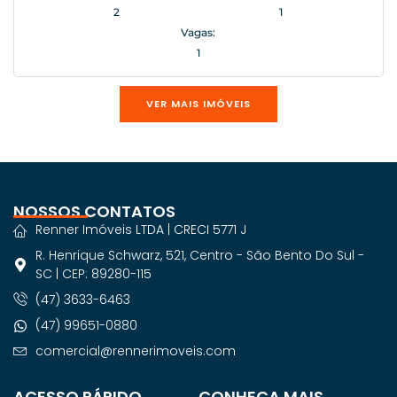
2
1
Vagas:
1
VER MAIS IMÓVEIS
NOSSOS CONTATOS
Renner Imóveis LTDA | CRECI 5771 J
R. Henrique Schwarz, 521, Centro - São Bento Do Sul -
SC | CEP: 89280-115
(47) 3633-6463
(47) 99651-0880
comercial@rennerimoveis.com
ACESSO RÁPIDO
CONHEÇA MAIS