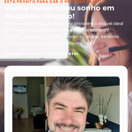
ESTÁ PRONTO PARA DAR O PRÓXIMO PASSO?
Venha tornar o seu sonho em
realidade conosco!
Há anos ajudamos pessoas a encontrarem o imóvel ideal
com segurança, transparência e um atendimento
próximo. Seja para comprar, vender ou alugar, estamos
prontos para tornar sua experiência única.
Fale agora com o nosso corretor.