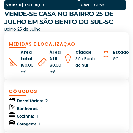
Valor
: R$ 170.000,00
Cód.:
: C1166
VENDE-SE CASA NO BAIRRO 25 DE
JULHO EM SÃO BENTO DO SUL-SC
Bairro 25 de Julho
MEDIDAS E LOCALIZAÇÃO
Área
Área
Cidade
:
Estado
:
total
:
útil
:
São Bento
SC
180,00
80,00
do Sul
m²
m²
CÔMODOS
Dormitórios:
2
Banheiros:
1
Cozinha:
1
Garagem:
1