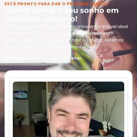
ESTÁ PRONTO PARA DAR O PRÓXIMO PASSO?
Venha tornar o seu sonho em
realidade conosco!
Há anos ajudamos pessoas a encontrarem o imóvel ideal
com segurança, transparência e um atendimento
próximo. Seja para comprar, vender ou alugar, estamos
prontos para tornar sua experiência única.
Fale agora com o nosso corretor.