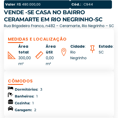
Valor
: R$ 480.000,00
Cód.:
: C944
VENDE -SE CASA NO BAIRRO
CERAMARTE EM RIO NEGRINHO-SC
Rua Brigadeiro Franco, n482 – Ceramarte, Rio Negrinho – SC
MEDIDAS E LOCALIZAÇÃO
Área
Área
Cidade
:
Estado
:
total
:
útil
:
Rio
SC
300,00
0,00
Negrinho
m²
m²
CÔMODOS
Dormitórios:
3
Banheiros:
1
Cozinha:
1
Garagem:
2