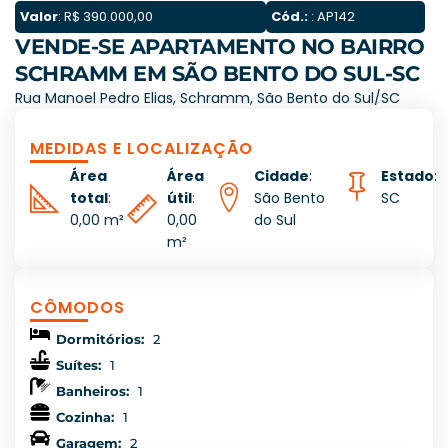
Valor
: R$ 390.000,00
Cód.:
: AP142
VENDE-SE APARTAMENTO NO BAIRRO
SCHRAMM EM SÃO BENTO DO SUL-SC
Rua Manoel Pedro Elias, Schramm, São Bento do Sul/SC
MEDIDAS E LOCALIZAÇÃO
Área
Área
Cidade
:
Estado
:
total
:
útil
:
São Bento
SC
0,00 m²
0,00
do Sul
m²
CÔMODOS
Dormitórios:
2
Suítes:
1
Banheiros:
1
Cozinha:
1
Garagem:
2