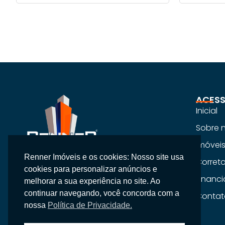
ACESS
Inicial
Sobre 
Imóvei
Renner Imóveis e os cookies: Nosso site usa
Na Renner Imobiliária, não vendemos
Corret
cookies para personalizar anúncios e
apenas imóveis, entregamos segurança,
Financ
melhorar a sua experiência no site. Ao
confiança e um atendimento
continuar navegando, você concorda com a
Contat
personalizado.
nossa
Política de Privacidade.