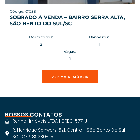
Código: C1235
SOBRADO À VENDA – BAIRRO SERRA ALTA,
SÃO BENTO DO SUL/SC
Dormitórios:
Banheiros:
2
1
Vagas:
1
VER MAIS IMÓVEIS
NOSSOS CONTATOS
Renner Imóveis LTDA | CRECI 5771 J
R. Henrique Schwarz, 521, Centro - São Bento Do Sul -
SC | CEP: 89280-115