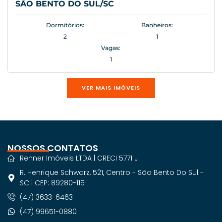
SÃO BENTO DO SUL/SC
Dormitórios:
Banheiros:
2
1
Vagas:
1
VER MAIS IMÓVEIS
NOSSOS CONTATOS
Renner Imóveis LTDA | CRECI 5771 J
R. Henrique Schwarz, 521, Centro - São Bento Do Sul -
SC | CEP: 89280-115
(47) 3633-6463
(47) 99651-0880