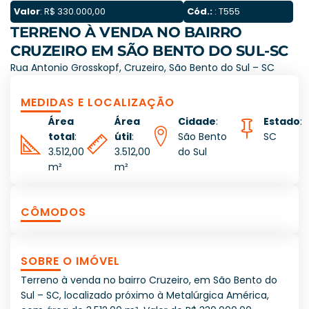
Valor
: R$ 330.000,00
Cód.:
: T555
TERRENO À VENDA NO BAIRRO
CRUZEIRO EM SÃO BENTO DO SUL-SC
Rua Antonio Grosskopf, Cruzeiro, São Bento do Sul – SC
MEDIDAS E LOCALIZAÇÃO
Área
Área
Cidade
:
Estado
:
total
:
útil
:
São Bento
SC
3.512,00
3.512,00
do Sul
m²
m²
CÔMODOS
SOBRE O IMÓVEL
Terreno à venda no bairro Cruzeiro, em São Bento do
Sul – SC, localizado próximo à Metalúrgica América,