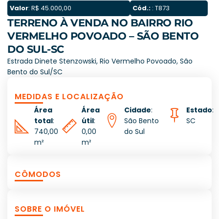
Valor
: R$ 45.000,00
Cód.:
: T873
TERRENO À VENDA NO BAIRRO RIO
VERMELHO POVOADO – SÃO BENTO
DO SUL-SC
Estrada Dinete Stenzowski, Rio Vermelho Povoado, São
Bento do Sul/SC
MEDIDAS E LOCALIZAÇÃO
Área
Área
Cidade
:
Estado
:
total
:
útil
:
São Bento
SC
740,00
0,00
do Sul
m²
m²
CÔMODOS
SOBRE O IMÓVEL