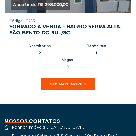
A partir de R$ 298.000,00
Código: C1235
SOBRADO À VENDA – BAIRRO SERRA ALTA,
SÃO BENTO DO SUL/SC
Dormitórios:
Banheiros:
2
1
Vagas:
1
VER MAIS IMÓVEIS
NOSSOS CONTATOS
Renner Imóveis LTDA | CRECI 5771 J
R. Henrique Schwarz, 521, Centro - São Bento Do Sul -