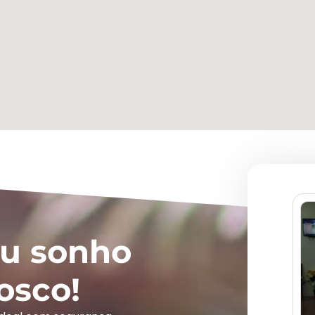
eu sonho
osco!