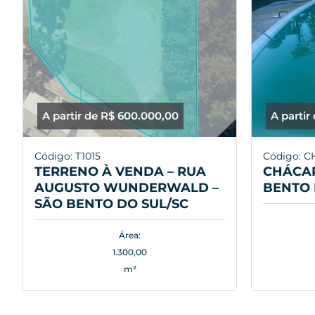
A partir de R$ 600.000,00
A partir
Código: T1015
Código: C
TERRENO À VENDA – RUA
CHÁCAR
AUGUSTO WUNDERWALD –
BENTO 
SÃO BENTO DO SUL/SC
Área:
1.300,00
m²