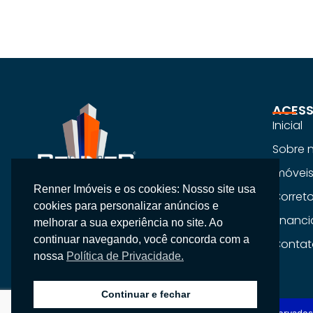
ACESS
Inicial
Sobre 
Imóvei
Renner Imóveis e os cookies: Nosso site usa
Na Renner Imobiliária, não vendemos
Corret
cookies para personalizar anúncios e
apenas imóveis, entregamos segurança,
Financ
melhorar a sua experiência no site. Ao
confiança e um atendimento
continuar navegando, você concorda com a
Contat
personalizado.
nossa
Política de Privacidade.
Continuar e fechar
Copyright © 2026 Renner Imobiliária, Todos os direitos reservados