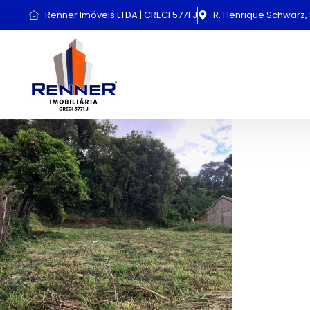
Renner Imóveis LTDA | CRECI 5771 J
R. Henrique Schwarz, 