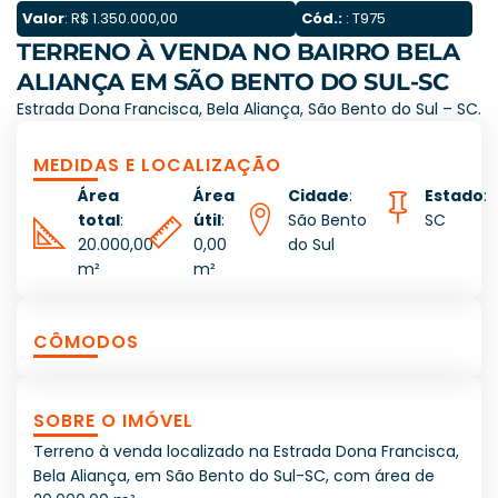
Valor
: R$ 1.350.000,00
Cód.:
: T975
TERRENO À VENDA NO BAIRRO BELA
ALIANÇA EM SÃO BENTO DO SUL-SC
Estrada Dona Francisca, Bela Aliança, São Bento do Sul – SC.
MEDIDAS E LOCALIZAÇÃO
Área
Área
Cidade
:
Estado
:
total
:
útil
:
São Bento
SC
20.000,00
0,00
do Sul
m²
m²
CÔMODOS
SOBRE O IMÓVEL
Terreno à venda localizado na Estrada Dona Francisca,
Bela Aliança, em São Bento do Sul-SC, com área de