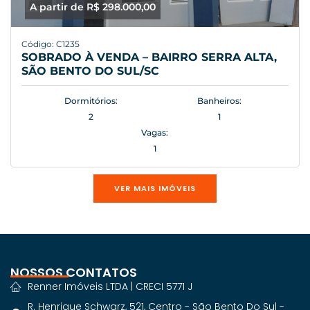
A partir de R$ 298.000,00
Código: C1235
SOBRADO À VENDA – BAIRRO SERRA ALTA,
SÃO BENTO DO SUL/SC
Dormitórios:
Banheiros:
2
1
Vagas:
1
VER MAIS IMÓVEIS
NOSSOS CONTATOS
Renner Imóveis LTDA | CRECI 5771 J
R. Henrique Schwarz, 521, Centro - São Bento Do Sul -