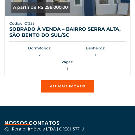
A partir de R$ 298.000,00
Código: C1235
SOBRADO À VENDA – BAIRRO SERRA ALTA,
SÃO BENTO DO SUL/SC
Dormitórios:
Banheiros:
2
1
Vagas:
1
VER MAIS IMÓVEIS
NOSSOS CONTATOS
Renner Imóveis LTDA | CRECI 5771 J