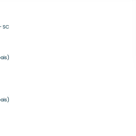
– SC
ais)
ais)