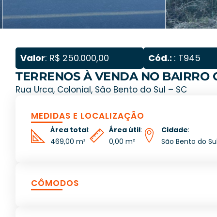
Valor
: R$ 250.000,00
Cód.:
: T945
TERRENOS À VENDA NO BAIRRO 
Rua Urca, Colonial, São Bento do Sul – SC
MEDIDAS E LOCALIZAÇÃO
Área total
:
Área útil
:
Cidade
:
469,00 m²
0,00 m²
São Bento do Su
CÔMODOS