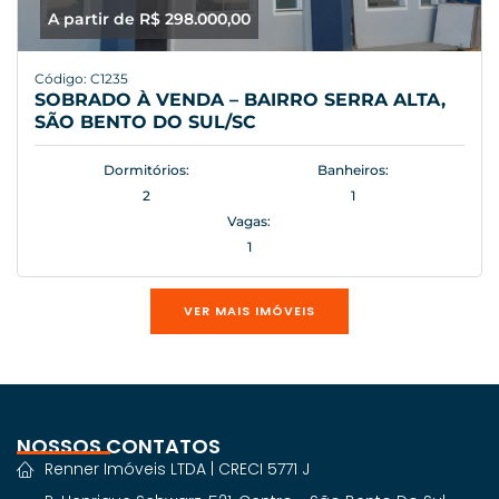
A partir de R$ 298.000,00
Código: C1235
SOBRADO À VENDA – BAIRRO SERRA ALTA,
SÃO BENTO DO SUL/SC
Dormitórios:
Banheiros:
2
1
Vagas:
1
VER MAIS IMÓVEIS
NOSSOS CONTATOS
Renner Imóveis LTDA | CRECI 5771 J