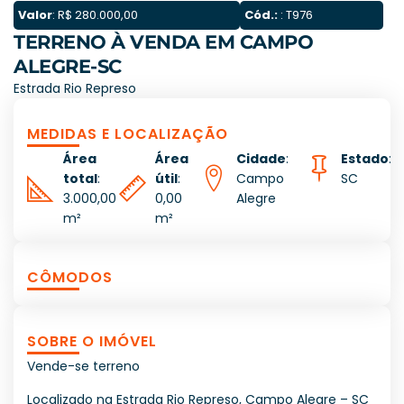
Valor
: R$ 280.000,00
Cód.:
: T976
TERRENO À VENDA EM CAMPO
ALEGRE-SC
Estrada Rio Represo
MEDIDAS E LOCALIZAÇÃO
Área
Área
Cidade
:
Estado
:
total
:
útil
:
Campo
SC
3.000,00
0,00
Alegre
m²
m²
CÔMODOS
SOBRE O IMÓVEL
Vende-se terreno
Localizado na Estrada Rio Represo, Campo Alegre – SC