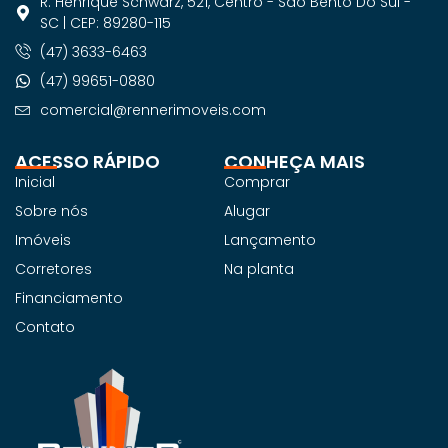
R. Henrique Schwarz, 521, Centro - São Bento Do Sul -
SC | CEP: 89280-115
(47) 3633-6463
(47) 99651-0880
comercial@rennerimoveis.com
ACESSO RÁPIDO
CONHEÇA MAIS
Inicial
Comprar
Sobre nós
Alugar
Imóveis
Lançamento
Corretores
Na planta
Financiamento
Contato