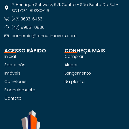
R. Henrique Schwarz, 521, Centro - São Bento Do Sul -
SC | CEP: 89280-115
(47) 3633-6463
(47) 99651-0880
comercial@rennerimoveis.com
ACESSO RÁPIDO
CONHEÇA MAIS
Inicial
Comprar
Sobre nós
Alugar
Imóveis
Lançamento
Corretores
Na planta
Financiamento
Contato