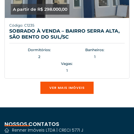
A partir de R$ 298.000,00
Código: C1235
SOBRADO À VENDA – BAIRRO SERRA ALTA,
SÃO BENTO DO SUL/SC
Dormitórios:
Banheiros:
2
1
Vagas:
1
VER MAIS IMÓVEIS
NOSSOS CONTATOS
Renner Imóveis LTDA | CRECI 5771 J