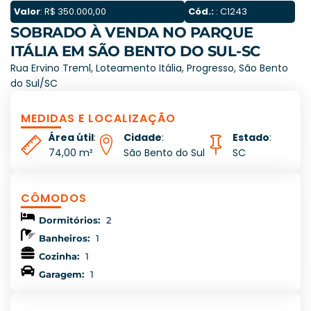
Valor
: R$ 350.000,00
Cód.:
: C1243
SOBRADO À VENDA NO PARQUE
ITÁLIA EM SÃO BENTO DO SUL-SC
Rua Ervino Treml, Loteamento Itália, Progresso, São Bento
do Sul/SC
MEDIDAS E LOCALIZAÇÃO
Área útil
:
Cidade
:
Estado
:
74,00 m²
São Bento do Sul
SC
CÔMODOS
Dormitórios:
2
Banheiros:
1
Cozinha:
1
Garagem:
1