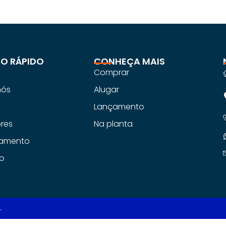
O RÁPIDO
CONHEÇA MAIS
Comprar
nós
Alugar
s
Lançamento
ores
Na planta
iamento
o
.