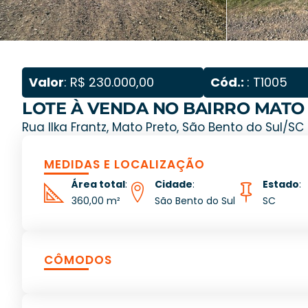
Valor
: R$ 230.000,00
Cód.:
: T1005
LOTE À VENDA NO BAIRRO MATO
Rua Ilka Frantz, Mato Preto, São Bento do Sul/SC
MEDIDAS E LOCALIZAÇÃO
Área total
:
Cidade
:
Estado
:
360,00 m²
São Bento do Sul
SC
CÔMODOS