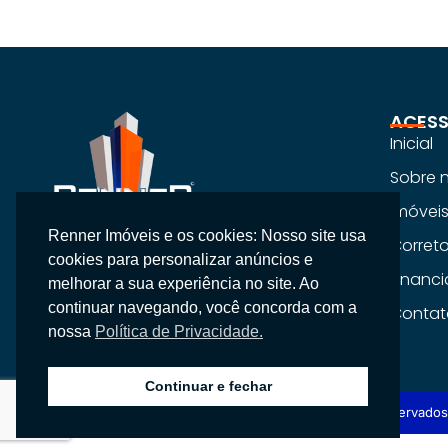
ACESS
Inicial
Sobre 
Imóvei
Renner Imóveis e os cookies: Nosso site usa
Na Renner Imobiliária, não vendemos
Corret
cookies para personalizar anúncios e
apenas imóveis, entregamos segurança,
Financ
melhorar a sua experiência no site. Ao
confiança e um atendimento
continuar navegando, você concorda com a
Contat
personalizado.
nossa
Política de Privacidade.
Continuar e fechar
Copyright © 2026 Renner Imobiliária, Todos os direitos reservados