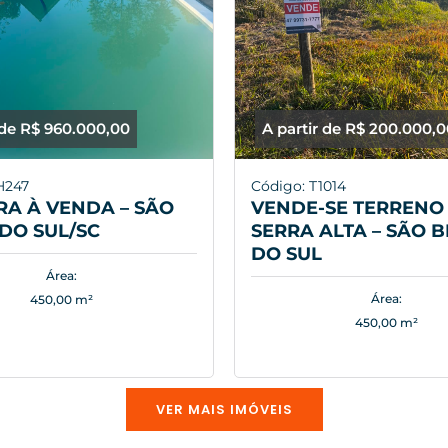
 de R$ 960.000,00
A partir de R$ 200.000,
H247
Código: T1014
A À VENDA – SÃO
VENDE-SE TERRENO 
DO SUL/SC
SERRA ALTA – SÃO 
DO SUL
Área:
Área:
450,00 m²
450,00 m²
VER MAIS IMÓVEIS