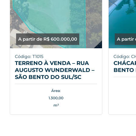
A partir de R$ 600.000,00
A partir
Código: T1015
Código: C
TERRENO À VENDA – RUA
CHÁCAR
AUGUSTO WUNDERWALD –
BENTO 
SÃO BENTO DO SUL/SC
Área:
1.300,00
m²