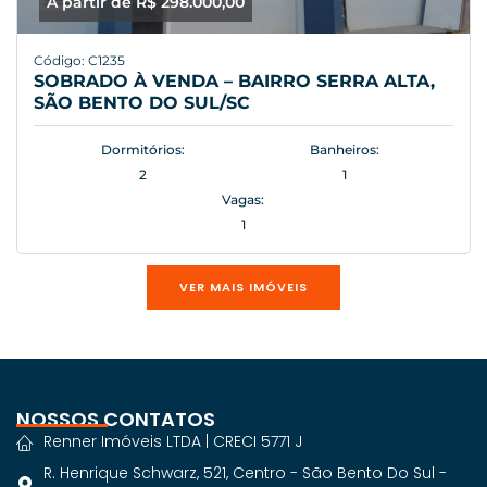
A partir de R$ 298.000,00
Código: C1235
SOBRADO À VENDA – BAIRRO SERRA ALTA,
SÃO BENTO DO SUL/SC
Dormitórios:
Banheiros:
2
1
Vagas:
1
VER MAIS IMÓVEIS
NOSSOS CONTATOS
Renner Imóveis LTDA | CRECI 5771 J
R. Henrique Schwarz, 521, Centro - São Bento Do Sul -