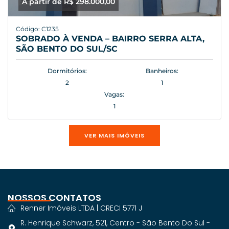
A partir de R$ 298.000,00
Código: C1235
SOBRADO À VENDA – BAIRRO SERRA ALTA,
SÃO BENTO DO SUL/SC
Dormitórios:
Banheiros:
2
1
Vagas:
1
VER MAIS IMÓVEIS
NOSSOS CONTATOS
Renner Imóveis LTDA | CRECI 5771 J
R. Henrique Schwarz, 521, Centro - São Bento Do Sul -