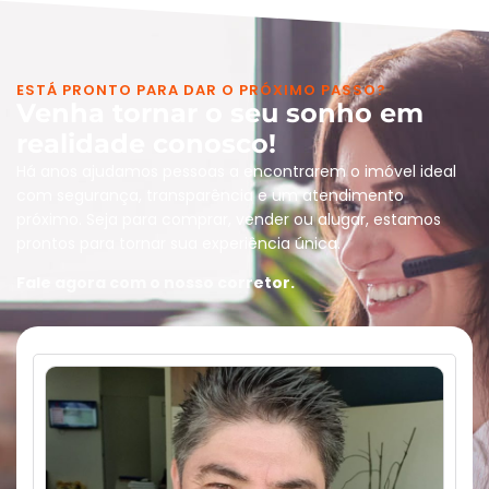
ESTÁ PRONTO PARA DAR O PRÓXIMO PASSO?
Venha tornar o seu sonho em
realidade conosco!
Há anos ajudamos pessoas a encontrarem o imóvel ideal
com segurança, transparência e um atendimento
próximo. Seja para comprar, vender ou alugar, estamos
prontos para tornar sua experiência única.
Fale agora com o nosso corretor.