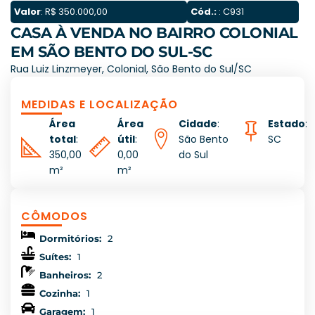
Valor
: R$ 350.000,00
Cód.:
: C931
CASA À VENDA NO BAIRRO COLONIAL
EM SÃO BENTO DO SUL-SC
Rua Luiz Linzmeyer, Colonial, São Bento do Sul/SC
MEDIDAS E LOCALIZAÇÃO
Área
Área
Cidade
:
Estado
:
total
:
útil
:
São Bento
SC
350,00
0,00
do Sul
m²
m²
CÔMODOS
Dormitórios:
2
Suítes:
1
Banheiros:
2
Cozinha:
1
Garagem:
1