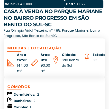
Valor
: R$ 410.000,00
Cód.:
: C1127
CASA À VENDA NO PARQUE MARIANE
NO BAIRRO PROGRESSO EM SÃO
BENTO DO SUL-SC
Rua Olimpio Vidal Teixeira, nº 488, Parque Mariane, bairro
Progresso, São Bento do Sul-SC
MEDIDAS E LOCALIZAÇÃO
Área
Área
Cidade
:
Estado
:
total
:
útil
:
São Bento
SC
144,00
90,00
do Sul
m²
m²
CÔMODOS
Dormitórios:
2
Banheiros:
2
Cozinha:
1