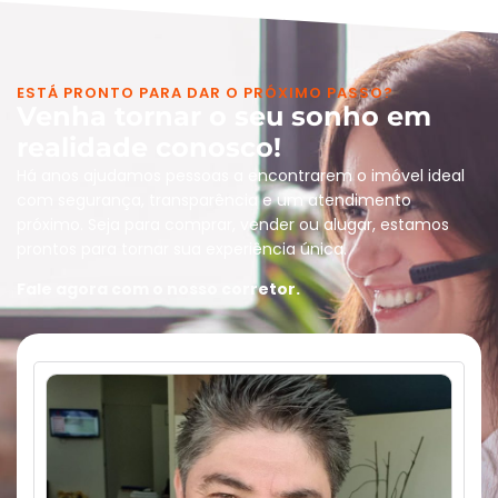
ESTÁ PRONTO PARA DAR O PRÓXIMO PASSO?
Venha tornar o seu sonho em
realidade conosco!
Há anos ajudamos pessoas a encontrarem o imóvel ideal
com segurança, transparência e um atendimento
próximo. Seja para comprar, vender ou alugar, estamos
prontos para tornar sua experiência única.
Fale agora com o nosso corretor.