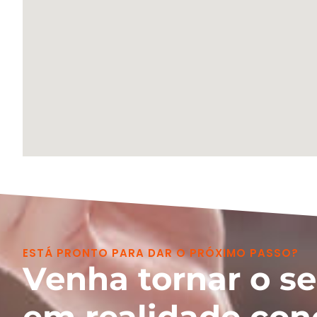
ESTÁ PRONTO PARA DAR O PRÓXIMO PASSO?
Venha tornar o s
em realidade con