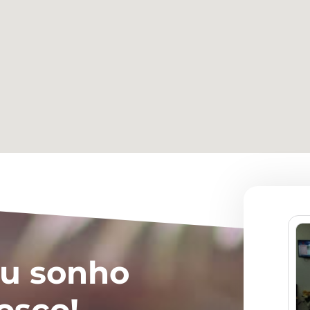
eu sonho
osco!