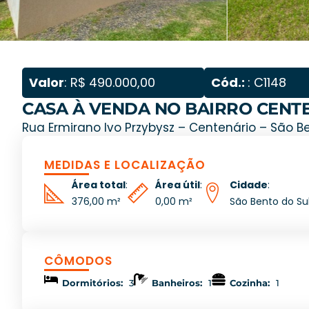
Valor
: R$ 490.000,00
Cód.:
: C1148
CASA À VENDA NO BAIRRO CENT
Rua Ermirano Ivo Przybysz – Centenário – São Be
MEDIDAS E LOCALIZAÇÃO
Área total
:
Área útil
:
Cidade
:
376,00 m²
0,00 m²
São Bento do Su
CÔMODOS
Dormitórios:
3
Banheiros:
1
Cozinha:
1