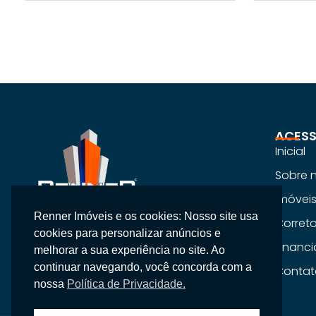
ACESS
Inicial
Sobre 
Imóvei
Renner Imóveis e os cookies: Nosso site usa
Na Renner Imobiliária, não vendemos
Corret
cookies para personalizar anúncios e
apenas imóveis, entregamos segurança,
Financ
melhorar a sua experiência no site. Ao
confiança e um atendimento
continuar navegando, você concorda com a
Contat
personalizado.
nossa
Política de Privacidade.