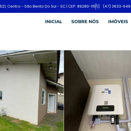
521, Centro - São Bento Do Sul - SC | CEP: 89280-115
(47) 3633-646
INICIAL
SOBRE NÓS
IMÓVEIS