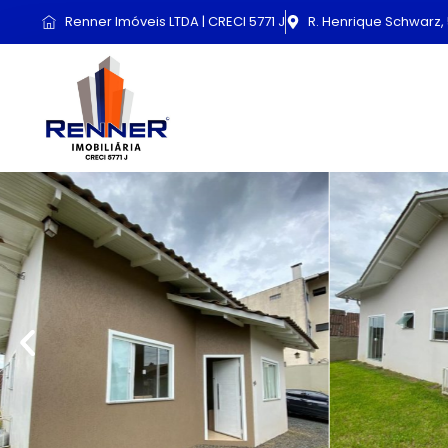
Renner Imóveis LTDA | CRECI 5771 J
R. Henrique Schwarz, 