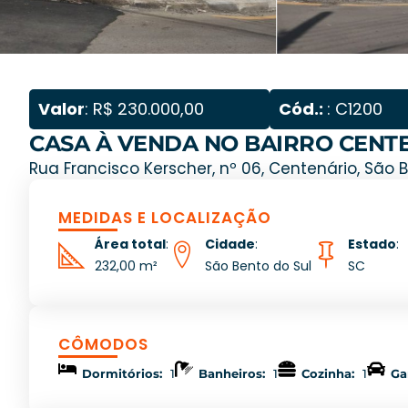
Valor
: R$ 230.000,00
Cód.:
: C1200
CASA À VENDA NO BAIRRO CENT
Rua Francisco Kerscher, nº 06, Centenário, São 
MEDIDAS E LOCALIZAÇÃO
Área total
:
Cidade
:
Estado
:
232,00 m²
São Bento do Sul
SC
CÔMODOS
Dormitórios:
1
Banheiros:
1
Cozinha:
1
Ga