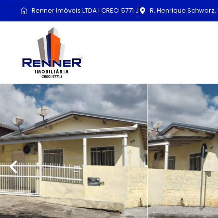
Renner Imóveis LTDA | CRECI 5771 J
R. Henrique Schwarz, 