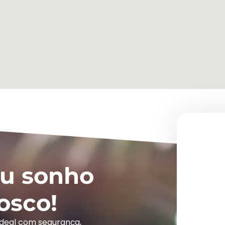
eu sonho
osco!
ideal com segurança,