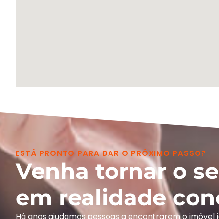
ESTÁ PRONTO PARA DAR O PRÓXIMO PASSO?
Venha tornar o s
em realidade con
Há anos ajudamos pessoas a encontrarem o imóvel 