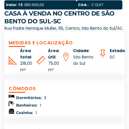
Valor
: R$ 380.000,00
Cód.:
: C 1247
CASA À VENDA NO CENTRO DE SÃO
BENTO DO SUL-SC
Rua Padre Henrique Muller, 65, Centro, São Bento do Sul/SC
MEDIDAS E LOCALIZAÇÃO
Área
Área
Cidade
:
Estado
:
total
:
útil
:
São Bento
SC
218,00
75,00
do Sul
m²
m²
CÔMODOS
Dormitórios:
3
Banheiros:
1
Cozinha:
1