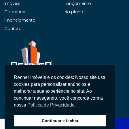
Imóveis
Lançamento
Corretores
Na planta
Financiamento
Contato
Renner Imóveis e os cookies: Nosso site usa
Na Renner Imobiliária, não vendemos apenas imóveis,
cookies para personalizar anúncios e
entregamos segurança, confiança e um atendimento
melhorar a sua experiência no site. Ao
personalizado.
continuar navegando, você concorda com a
nossa
Política de Privacidade.
Continuar e fechar
Copyright © 2026 Renner Imobiliária, Todos os direitos reservados.