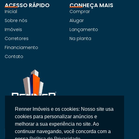
ACESSO RÁPIDO
CONHEÇA MAIS
Inicial
Comprar
Sobre nós
Alugar
Imóveis
Lançamento
Corretores
Na planta
Financiamento
Contato
Renner Imóveis e os cookies: Nosso site usa
Na Renner Imobiliária, não vendemos apenas imóveis,
cookies para personalizar anúncios e
entregamos segurança, confiança e um atendimento
melhorar a sua experiência no site. Ao
personalizado.
continuar navegando, você concorda com a
nossa
Política de Privacidade.