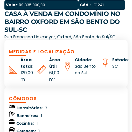
Valor
: R$ 335.000,00
Cód.:
: C1241
CASA À VENDA EM CONDOMÍNIO NO
BAIRRO OXFORD EM SÃO BENTO DO
SUL-SC
Rua Francisca Linzmeyer, Oxford, São Bento do Sul/SC
MEDIDAS E LOCALIZAÇÃO
Área
Área
Cidade
:
Estado
:
total
:
útil
:
São Bento
SC
129,00
61,00
do Sul
m²
m²
CÔMODOS
Dormitórios:
3
Banheiros:
1
Cozinha:
1
Garagem:
1