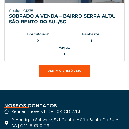
Código: C1235
SOBRADO À VENDA – BAIRRO SERRA ALTA,
SÃO BENTO DO SUL/SC
Dormitórios:
Banheiros:
2
1
Vagas:
1
VER MAIS IMÓVEIS
NOSSOS CONTATOS
Renner Imóveis LTDA | CRECI 5771 J
R. Henrique Schwarz, 521, Centro - São Bento Do Sul -
SC | CEP: 89280-115