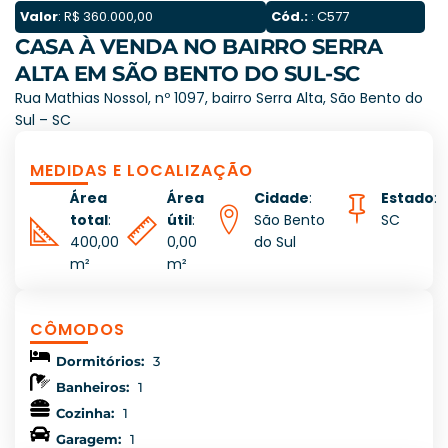
Valor
: R$ 360.000,00
Cód.:
: C577
CASA À VENDA NO BAIRRO SERRA
ALTA EM SÃO BENTO DO SUL-SC
Rua Mathias Nossol, nº 1097, bairro Serra Alta, São Bento do
Sul – SC
MEDIDAS E LOCALIZAÇÃO
Área
Área
Cidade
:
Estado
:
total
:
útil
:
São Bento
SC
400,00
0,00
do Sul
m²
m²
CÔMODOS
Dormitórios:
3
Banheiros:
1
Cozinha:
1
Garagem:
1