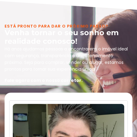
ESTÁ PRONTO PARA DAR O PRÓXIMO PASSO?
Venha tornar o seu sonho em
realidade conosco!
Há anos ajudamos pessoas a encontrarem o imóvel ideal
com segurança, transparência e um atendimento
próximo. Seja para comprar, vender ou alugar, estamos
prontos para tornar sua experiência única.
Fale agora com o nosso corretor.